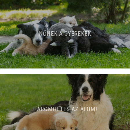
NŐNEK A GYEREKEK
HÁROMHETES AZ ALOM!